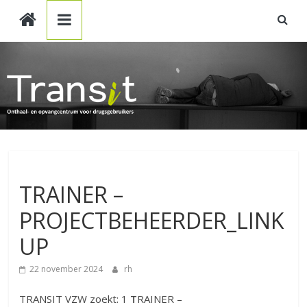
TRANSIT
Skip
to
content
VZW
Non classé
TRAINER –
PROJECTBEHEERDER_LINK
UP
22 november 2024
rh
TRANSIT VZW zoekt: 1
T
RAINER –