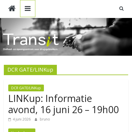
TRANSIT
Skip
to
content
VZW
DCR GATE/LINKup
DCR GATE/LINKup
LINKup: Informatie
avond, 16 juni 26 – 19h00
4 juni 2026
bruno