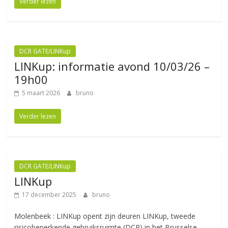
Verder lezen
DCR GATE/LINKup
LINKup: informatie avond 10/03/26 –
19h00
5 maart 2026
bruno
Verder lezen
DCR GATE/LINKup
LINKup
17 december 2025
bruno
Molenbeek : LINKup opent zijn deuren LINKup, tweede
risicobeperkende gebruiksruimte (DCR) in het Brusselse