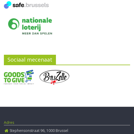
Sociaal mecenaat
Adres
Stephensonstraat 96, 1000 Brussel