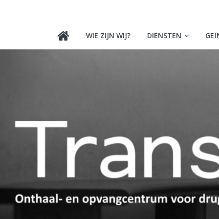
Skip
to
TRANSIT
content
WIE ZIJN WIJ?
DIENSTEN
GEÏ
VZW