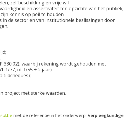
en, zelfbeschikking en vrije wil;
vaardigheid en assertiviteit ten opzichte van het publiek;
zijn kennis op peil te houden;
in de sector en van institutionele beslissingen door
gen.
jd;
;
(CP 330.02), waarbij rekening wordt gehouden met
-1/77, of 1/55 + 2 jaar);
altijdcheques);
n project met sterke waarden.
sbl.be
met de referentie in het onderwerp:
Verpleegkundige