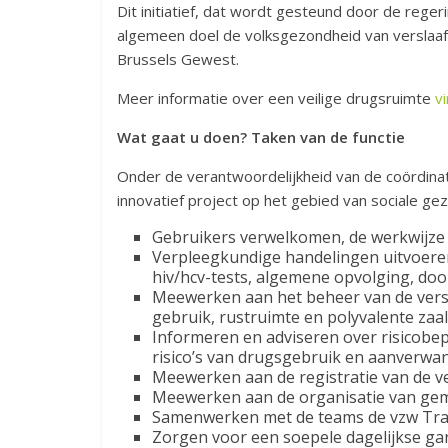
Dit initiatief, dat wordt gesteund door de rege
algemeen doel de volksgezondheid van verslaaf
Brussels Gewest.
Meer informatie over een veilige drugsruimte
vi
Wat gaat u doen? Taken van de functie
Onder de verantwoordelijkheid van de coördina
innovatief project op het gebied van sociale ge
Gebruikers verwelkomen, de werkwijze 
Verpleegkundige handelingen uitvoere
hiv/hcv-tests, algemene opvolging, doo
Meewerken aan het beheer van de versc
gebruik, rustruimte en polyvalente zaal
Informeren en adviseren over risicobep
risico’s van drugsgebruik en aanverwan
Meewerken aan de registratie van de v
Meewerken aan de organisatie van gemee
Samenwerken met de teams de vzw Trans
Zorgen voor een soepele dagelijkse g