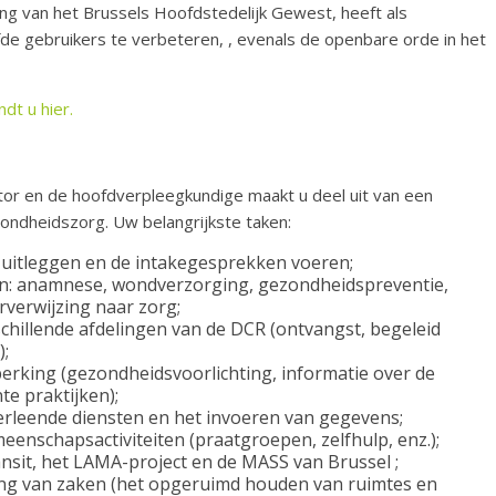
ring van het Brussels Hoofdstedelijk Gewest, heeft als
de gebruikers te verbeteren, , evenals de openbare orde in het
ndt u hier.
tor en de hoofdverpleegkundige maakt u deel uit van een
zondheidszorg. Uw belangrijkste taken:
uitleggen en de intakegesprekken voeren;
n: anamnese, wondverzorging, gezondheidspreventie,
rverwijzing naar zorg;
hillende afdelingen van de DCR (ontvangst, begeleid
);
erking (gezondheidsvoorlichting, informatie over de
te praktijken);
erleende diensten en het invoeren van gegevens;
nschapsactiviteiten (praatgroepen, zelfhulp, enz.);
it, het LAMA-project en de MASS van Brussel ;
ang van zaken (het opgeruimd houden van ruimtes en