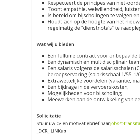
Respecteert de principes van niet-oordel
Toont empathie, welwillendheid, luister
Is bereid om bijscholingen te volgen en 
Houdt zich op de hoogte van het nieuws 
regelmatig de “dienstnota’s” te raadple
Wat wij u bieden
Een fulltime contract voor onbepaalde ti
Een dynamisch en multidisciplinair team
Een salaris volgens de salarisschalen 
beroepservaring (salarisschaal 1/55-1/61
Extrawettelijke voordelen (vakantie, ma
Een bijdrage in de vervoerskosten;
Mogelijkheden voor bijscholing;
Meewerken aan de ontwikkeling van ee
Sollicitatie
Stuur uw cv en motivatiebrief naar
jobs@transita
_DCR_ LINKup